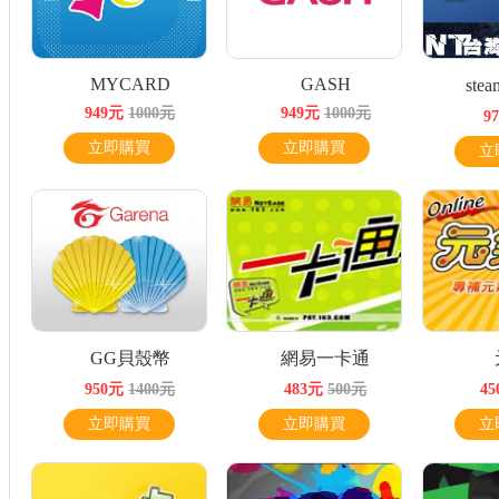
MYCARD
GASH
st
949元
1000元
949元
1000元
9
立即購買
立即購買
立
GG貝殼幣
網易一卡通
950元
1400元
483元
500元
4
立即購買
立即購買
立