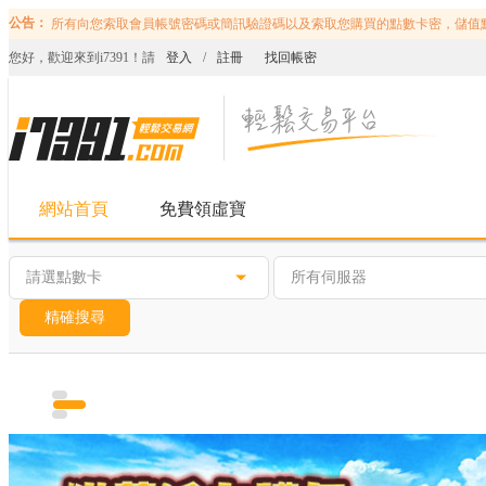
公告：
所有向您索取會員帳號密碼或簡訊驗證碼以及索取您購買的點數卡密，儲值
您好，歡迎來到i7391！請
登入
/
註冊
找回帳密
網站首頁
免費領虛寶
請選點數卡
所有伺服器
精確搜尋