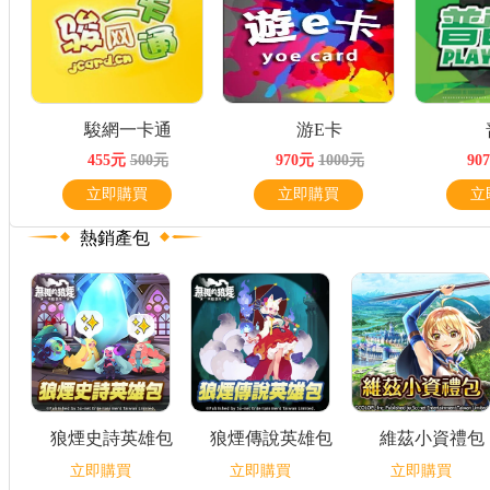
駿網一卡通
游E卡
455元
500元
970元
1000元
90
立即購買
立即購買
立
熱銷產包
狼煙史詩英雄包
狼煙傳說英雄包
維茲小資禮包
立即購買
立即購買
立即購買