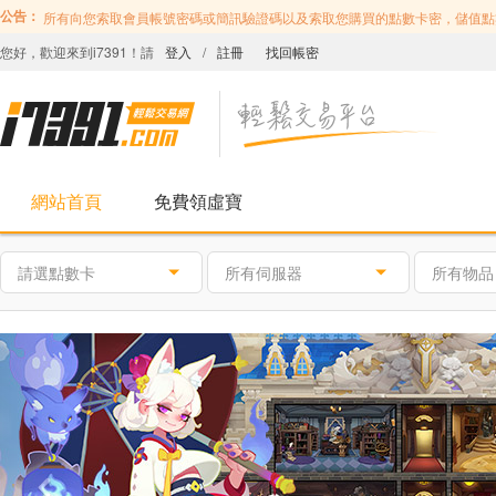
公告：
所有向您索取會員帳號密碼或簡訊驗證碼以及索取您購買的點數卡密，儲值點
您好，歡迎來到i7391！請
登入
/
註冊
找回帳密
網站首頁
免費領虛寶
請選點數卡
所有伺服器
所有物品