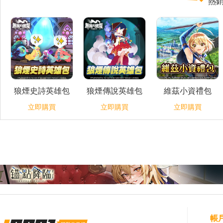
熱
狼煙史詩英雄包
狼煙傳說英雄包
維茲小資禮包
立即購買
立即購買
立即購買
帳